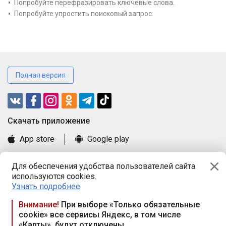
Попробуйте перефразировать ключевые слова.
Попробуйте упростить поисковый запрос.
Полная версия
Cкачать приложение
App store
Google play
Часто задаваемые вопросы
Для обеспечения удобства пользователей сайта
Книга замечаний и предложений
используются cookies.
Правила и документы
Узнать подробнее
Praca.by © 2000—2026, ООО «ПРАЦА БАЙ»
Внимание!
При выборе «Только обязательные
cookie» все сервисы Яндекс, в том числе
Республика Беларусь, 220114, г. Минск, пр-т Независимости
«Карты», будут отключены
117а, пом. № 9.