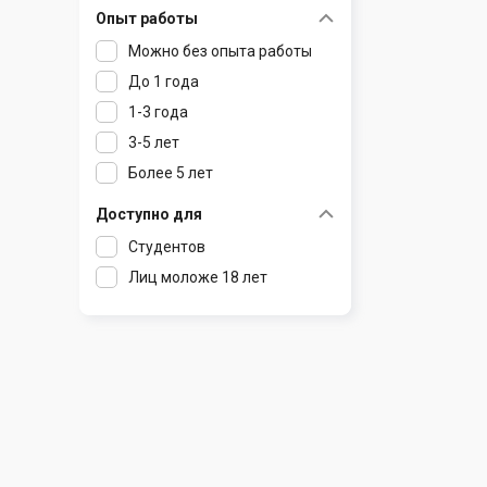
Опыт работы
Раков
Шклов
Можно без опыта работы
Ратомка
До 1 года
Самохваловичи
1-3 года
Сеница
3-5 лет
Слуцк
Более 5 лет
Смиловичи
Смолевичи
Доступно для
Солигорск
Студентов
Старые Дороги
Лиц моложе 18 лет
Столбцы
Тарасово
Узда
Фаниполь
Червень
Щомыслица