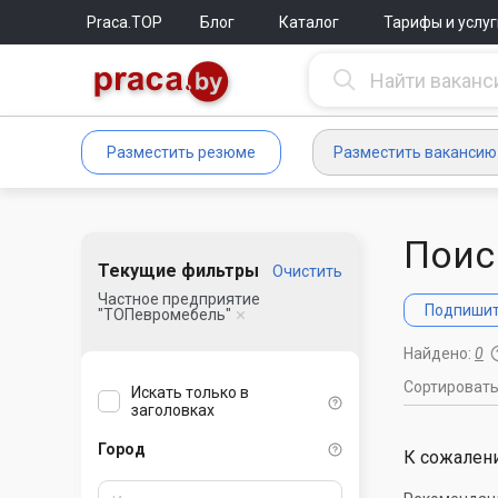
Praca.TOP
Блог
Каталог
Тарифы и услуг
Разместить резюме
Разместить вакансию
Поис
Текущие фильтры
Очистить
Частное предприятие
Подпишите
"ТОПевромебель"
Найдено:
0
Сортироват
Искать только в
заголовках
Город
К сожалени