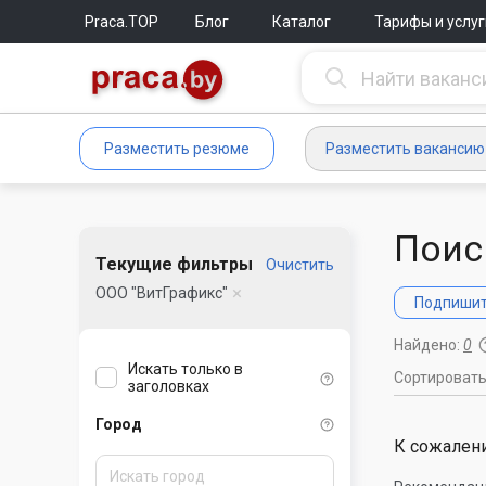
Praca.TOP
Блог
Каталог
Тарифы и услуг
Разместить резюме
Разместить вакансию
Поис
Текущие фильтры
Очистить
ООО "ВитГрафикс"
Подпишите
Найдено:
0
Искать только в
Сортироват
заголовках
Город
К сожалени