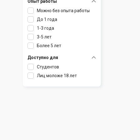
Опыт работы
Раков
Шклов
Можно без опыта работы
Ратомка
До 1 года
Самохваловичи
1-3 года
Сеница
3-5 лет
Слуцк
Более 5 лет
Смиловичи
Смолевичи
Доступно для
Солигорск
Студентов
Старые Дороги
Лиц моложе 18 лет
Столбцы
Тарасово
Узда
Фаниполь
Червень
Щомыслица