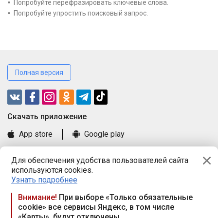
Попробуйте перефразировать ключевые слова.
Попробуйте упростить поисковый запрос.
Полная версия
Cкачать приложение
App store
Google play
Часто задаваемые вопросы
Для обеспечения удобства пользователей сайта
Книга замечаний и предложений
используются cookies.
Правила и документы
Узнать подробнее
Praca.by © 2000—2026, ООО «ПРАЦА БАЙ»
Внимание!
При выборе «Только обязательные
cookie» все сервисы Яндекс, в том числе
Республика Беларусь, 220114, г. Минск, пр-т Независимости
«Карты», будут отключены
117а, пом. № 9.