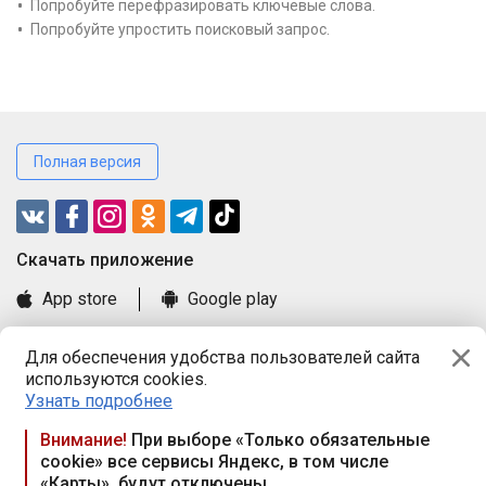
Попробуйте перефразировать ключевые слова.
Попробуйте упростить поисковый запрос.
Полная версия
Cкачать приложение
App store
Google play
Часто задаваемые вопросы
Для обеспечения удобства пользователей сайта
Книга замечаний и предложений
используются cookies.
Правила и документы
Узнать подробнее
Praca.by © 2000—2026, ООО «ПРАЦА БАЙ»
Внимание!
При выборе «Только обязательные
cookie» все сервисы Яндекс, в том числе
Республика Беларусь, 220114, г. Минск, пр-т Независимости
«Карты», будут отключены
117а, пом. № 9.