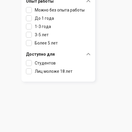
Опыт работы
Раков
Шклов
Можно без опыта работы
Ратомка
До 1 года
Самохваловичи
1-3 года
Сеница
3-5 лет
Слуцк
Более 5 лет
Смиловичи
Смолевичи
Доступно для
Солигорск
Студентов
Старые Дороги
Лиц моложе 18 лет
Столбцы
Тарасово
Узда
Фаниполь
Червень
Щомыслица