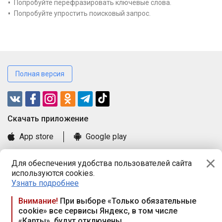
Попробуйте перефразировать ключевые слова.
Попробуйте упростить поисковый запрос.
Полная версия
Cкачать приложение
App store
Google play
Часто задаваемые вопросы
Для обеспечения удобства пользователей сайта
Книга замечаний и предложений
используются cookies.
Правила и документы
Узнать подробнее
Praca.by © 2000—2026, ООО «ПРАЦА БАЙ»
Внимание!
При выборе «Только обязательные
cookie» все сервисы Яндекс, в том числе
Республика Беларусь, 220114, г. Минск, пр-т Независимости
«Карты», будут отключены
117а, пом. № 9.