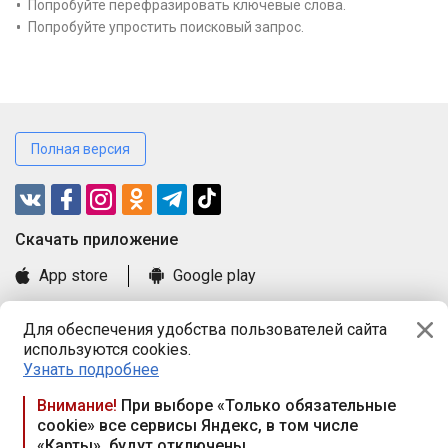
Попробуйте перефразировать ключевые слова.
Попробуйте упростить поисковый запрос.
Полная версия
Cкачать приложение
App store
Google play
Часто задаваемые вопросы
Для обеспечения удобства пользователей сайта
Книга замечаний и предложений
используются cookies.
Правила и документы
Узнать подробнее
Praca.by © 2000—2026, ООО «ПРАЦА БАЙ»
Внимание!
При выборе «Только обязательные
cookie» все сервисы Яндекс, в том числе
Республика Беларусь, 220114, г. Минск, пр-т Независимости
«Карты», будут отключены
117а, пом. № 9.