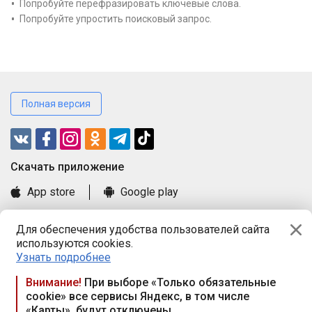
Попробуйте перефразировать ключевые слова.
Попробуйте упростить поисковый запрос.
Полная версия
Cкачать приложение
App store
Google play
Часто задаваемые вопросы
Для обеспечения удобства пользователей сайта
Книга замечаний и предложений
используются cookies.
Правила и документы
Узнать подробнее
Praca.by © 2000—2026, ООО «ПРАЦА БАЙ»
Внимание!
При выборе «Только обязательные
cookie» все сервисы Яндекс, в том числе
Республика Беларусь, 220114, г. Минск, пр-т Независимости
«Карты», будут отключены
117а, пом. № 9.