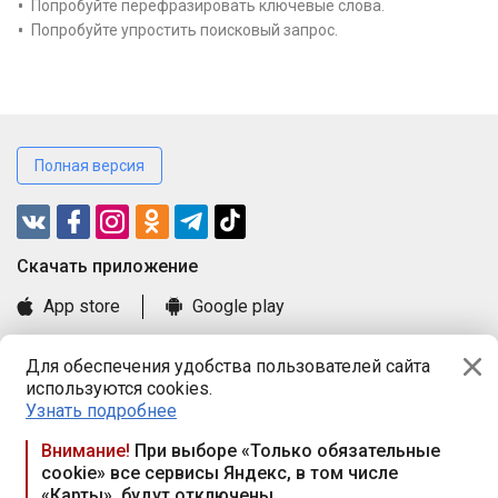
Попробуйте перефразировать ключевые слова.
Попробуйте упростить поисковый запрос.
Полная версия
Cкачать приложение
App store
Google play
Часто задаваемые вопросы
Для обеспечения удобства пользователей сайта
Книга замечаний и предложений
используются cookies.
Правила и документы
Узнать подробнее
Praca.by © 2000—2026, ООО «ПРАЦА БАЙ»
Внимание!
При выборе «Только обязательные
cookie» все сервисы Яндекс, в том числе
Республика Беларусь, 220114, г. Минск, пр-т Независимости
«Карты», будут отключены
117а, пом. № 9.