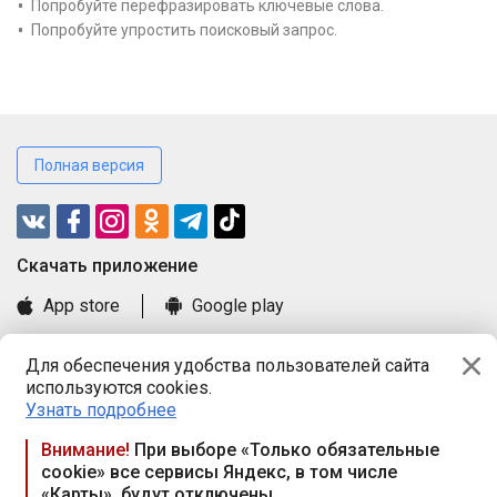
Попробуйте перефразировать ключевые слова.
Попробуйте упростить поисковый запрос.
Полная версия
Cкачать приложение
App store
Google play
Часто задаваемые вопросы
Для обеспечения удобства пользователей сайта
Книга замечаний и предложений
используются cookies.
Правила и документы
Узнать подробнее
Praca.by © 2000—2026, ООО «ПРАЦА БАЙ»
Внимание!
При выборе «Только обязательные
cookie» все сервисы Яндекс, в том числе
Республика Беларусь, 220114, г. Минск, пр-т Независимости
«Карты», будут отключены
117а, пом. № 9.