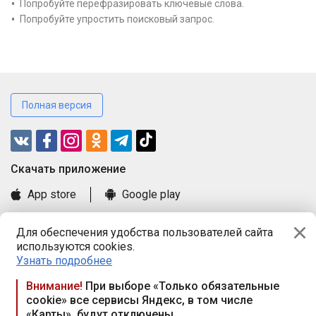
Попробуйте перефразировать ключевые слова.
Попробуйте упростить поисковый запрос.
Полная версия
Cкачать приложение
App store
Google play
Часто задаваемые вопросы
Для обеспечения удобства пользователей сайта
Книга замечаний и предложений
используются cookies.
Правила и документы
Узнать подробнее
Praca.by © 2000—2026, ООО «ПРАЦА БАЙ»
Внимание!
При выборе «Только обязательные
cookie» все сервисы Яндекс, в том числе
Республика Беларусь, 220114, г. Минск, пр-т Независимости
«Карты», будут отключены
117а, пом. № 9.