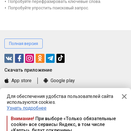
Попробуйте перефразировать ключевые слова.
Попробуйте упростить поисковый запрос.
Полная версия
Cкачать приложение
App store
Google play
Часто задаваемые вопросы
Для обеспечения удобства пользователей сайта
Книга замечаний и предложений
используются cookies.
Правила и документы
Узнать подробнее
Praca.by © 2000—2026, ООО «ПРАЦА БАЙ»
Внимание!
При выборе «Только обязательные
cookie» все сервисы Яндекс, в том числе
Республика Беларусь, 220114, г. Минск, пр-т Независимости
«Карты», будут отключены
117а, пом. № 9.