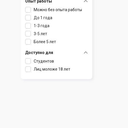
Опыт работы
Раков
Шклов
Можно без опыта работы
Ратомка
До 1 года
Самохваловичи
1-3 года
Сеница
3-5 лет
Слуцк
Более 5 лет
Смиловичи
Смолевичи
Доступно для
Солигорск
Студентов
Старые Дороги
Лиц моложе 18 лет
Столбцы
Тарасово
Узда
Фаниполь
Червень
Щомыслица