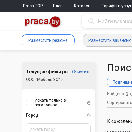
Praca.TOP
Блог
Каталог
Тарифы и услуг
Разместить резюме
Разместить вакансию
Поис
Текущие фильтры
Очистить
ООО "Мебель ЗС"
Подпишите
Найдено:
0
Искать только в
Сортироват
заголовках
Город
К сожалени