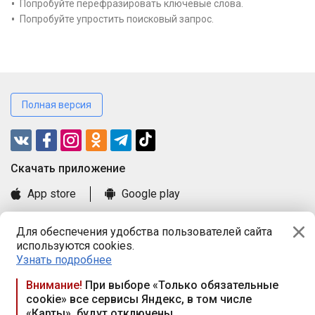
Попробуйте перефразировать ключевые слова.
Попробуйте упростить поисковый запрос.
Полная версия
Cкачать приложение
App store
Google play
Часто задаваемые вопросы
Для обеспечения удобства пользователей сайта
Книга замечаний и предложений
используются cookies.
Правила и документы
Узнать подробнее
Praca.by © 2000—2026, ООО «ПРАЦА БАЙ»
Внимание!
При выборе «Только обязательные
cookie» все сервисы Яндекс, в том числе
Республика Беларусь, 220114, г. Минск, пр-т Независимости
«Карты», будут отключены
117а, пом. № 9.