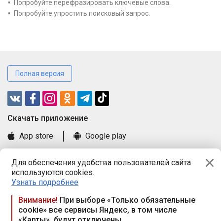
Попробуйте перефразировать ключевые слова.
Попробуйте упростить поисковый запрос.
Полная версия
Cкачать приложение
App store
Google play
Часто задаваемые вопросы
Для обеспечения удобства пользователей сайта
Книга замечаний и предложений
используются cookies.
Правила и документы
Узнать подробнее
Praca.by © 2000—2026, ООО «ПРАЦА БАЙ»
Внимание!
При выборе «Только обязательные
cookie» все сервисы Яндекс, в том числе
Республика Беларусь, 220114, г. Минск, пр-т Независимости
«Карты», будут отключены
117а, пом. № 9.