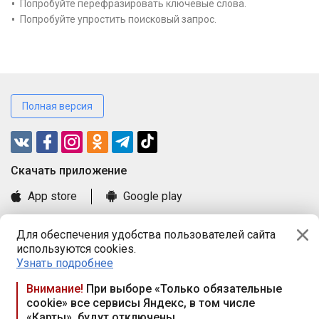
Попробуйте перефразировать ключевые слова.
Попробуйте упростить поисковый запрос.
Полная версия
Cкачать приложение
App store
Google play
Часто задаваемые вопросы
Для обеспечения удобства пользователей сайта
Книга замечаний и предложений
используются cookies.
Правила и документы
Узнать подробнее
Praca.by © 2000—2026, ООО «ПРАЦА БАЙ»
Внимание!
При выборе «Только обязательные
cookie» все сервисы Яндекс, в том числе
Республика Беларусь, 220114, г. Минск, пр-т Независимости
«Карты», будут отключены
117а, пом. № 9.