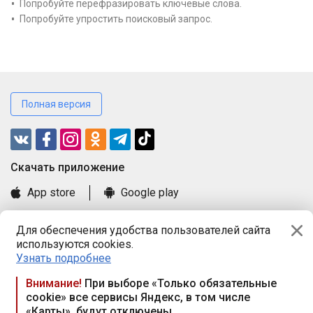
Попробуйте перефразировать ключевые слова.
Попробуйте упростить поисковый запрос.
Полная версия
Cкачать приложение
App store
Google play
Часто задаваемые вопросы
Для обеспечения удобства пользователей сайта
Книга замечаний и предложений
используются cookies.
Правила и документы
Узнать подробнее
Praca.by © 2000—2026, ООО «ПРАЦА БАЙ»
Внимание!
При выборе «Только обязательные
cookie» все сервисы Яндекс, в том числе
Республика Беларусь, 220114, г. Минск, пр-т Независимости
«Карты», будут отключены
117а, пом. № 9.