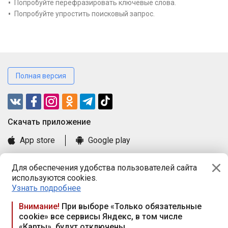
Попробуйте перефразировать ключевые слова.
Попробуйте упростить поисковый запрос.
Полная версия
Cкачать приложение
App store
Google play
Часто задаваемые вопросы
Для обеспечения удобства пользователей сайта
Книга замечаний и предложений
используются cookies.
Правила и документы
Узнать подробнее
Praca.by © 2000—2026, ООО «ПРАЦА БАЙ»
Внимание!
При выборе «Только обязательные
cookie» все сервисы Яндекс, в том числе
Республика Беларусь, 220114, г. Минск, пр-т Независимости
«Карты», будут отключены
117а, пом. № 9.