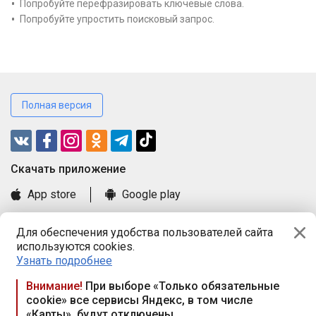
Попробуйте перефразировать ключевые слова.
Попробуйте упростить поисковый запрос.
Полная версия
Cкачать приложение
App store
Google play
Часто задаваемые вопросы
Для обеспечения удобства пользователей сайта
Книга замечаний и предложений
используются cookies.
Правила и документы
Узнать подробнее
Praca.by © 2000—2026, ООО «ПРАЦА БАЙ»
Внимание!
При выборе «Только обязательные
cookie» все сервисы Яндекс, в том числе
Республика Беларусь, 220114, г. Минск, пр-т Независимости
«Карты», будут отключены
117а, пом. № 9.