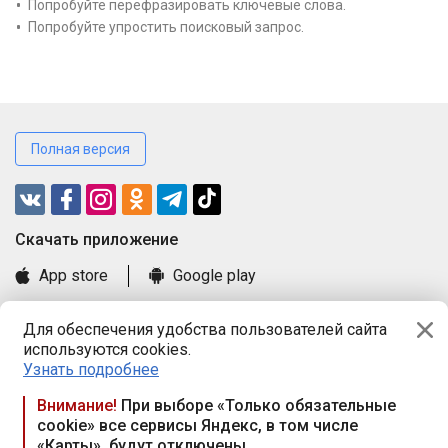
Попробуйте перефразировать ключевые слова.
Попробуйте упростить поисковый запрос.
Полная версия
Cкачать приложение
App store
Google play
Часто задаваемые вопросы
Для обеспечения удобства пользователей сайта
Книга замечаний и предложений
используются cookies.
Правила и документы
Узнать подробнее
Praca.by © 2000—2026, ООО «ПРАЦА БАЙ»
Внимание!
При выборе «Только обязательные
cookie» все сервисы Яндекс, в том числе
Республика Беларусь, 220114, г. Минск, пр-т Независимости
«Карты», будут отключены
117а, пом. № 9.