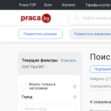
Praca.TOP
Блог
Каталог
Тарифы и услуг
Разместить резюме
Разместить вакансию
Поис
Текущие фильтры
Очистить
ООО "ПроГИС"
Подпишите
Найдено:
0
Искать только в
Сортироват
заголовках
Город
К сожалени