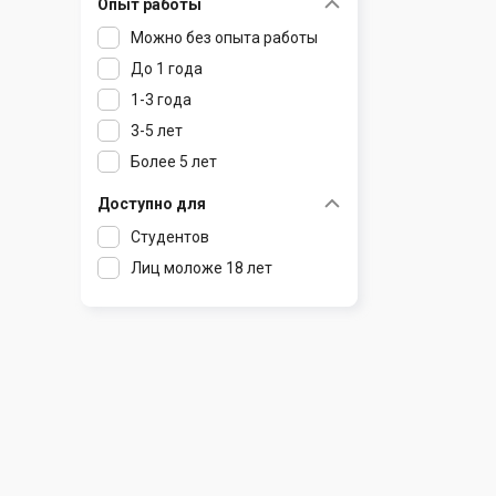
Опыт работы
Раков
Шклов
Можно без опыта работы
Ратомка
До 1 года
Самохваловичи
1-3 года
Сеница
3-5 лет
Слуцк
Более 5 лет
Смиловичи
Смолевичи
Доступно для
Солигорск
Студентов
Старые Дороги
Лиц моложе 18 лет
Столбцы
Тарасово
Узда
Фаниполь
Червень
Щомыслица