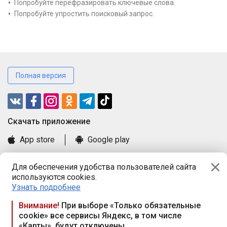
Попробуйте перефразировать ключевые слова.
Попробуйте упростить поисковый запрос.
Полная версия
Cкачать приложение
App store
Google play
Часто задаваемые вопросы
Для обеспечения удобства пользователей сайта
Книга замечаний и предложений
используются cookies.
Правила и документы
Узнать подробнее
Praca.by © 2000—2026, ООО «ПРАЦА БАЙ»
Внимание!
При выборе «Только обязательные
cookie» все сервисы Яндекс, в том числе
Республика Беларусь, 220114, г. Минск, пр-т Независимости
«Карты», будут отключены
117а, пом. № 9.