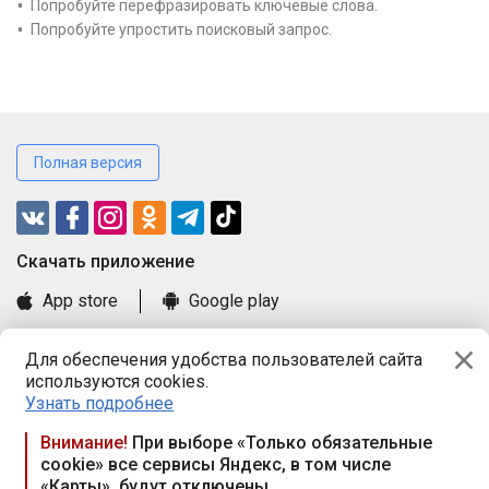
Попробуйте перефразировать ключевые слова.
Попробуйте упростить поисковый запрос.
Полная версия
Cкачать приложение
App store
Google play
Часто задаваемые вопросы
Для обеспечения удобства пользователей сайта
Книга замечаний и предложений
используются cookies.
Правила и документы
Узнать подробнее
Praca.by © 2000—2026, ООО «ПРАЦА БАЙ»
Внимание!
При выборе «Только обязательные
cookie» все сервисы Яндекс, в том числе
Республика Беларусь, 220114, г. Минск, пр-т Независимости
«Карты», будут отключены
117а, пом. № 9.