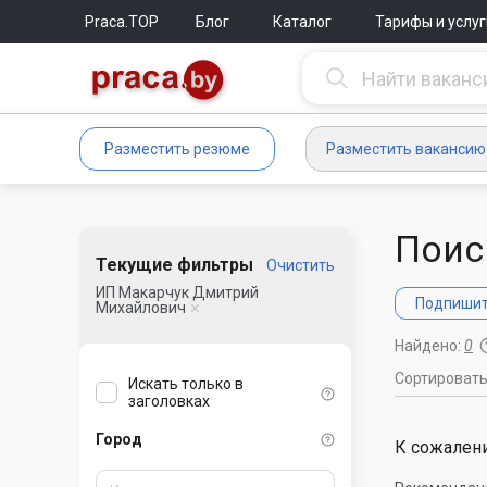
Praca.TOP
Блог
Каталог
Тарифы и услуг
Разместить резюме
Разместить вакансию
Поис
Текущие фильтры
Очистить
ИП Макарчук Дмитрий
Подпишите
Михайлович
Найдено:
0
Сортироват
Искать только в
заголовках
Город
К сожалени