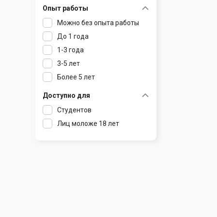
Опыт работы
Раков
Шклов
Можно без опыта работы
Ратомка
До 1 года
Самохваловичи
1-3 года
Сеница
3-5 лет
Слуцк
Более 5 лет
Смиловичи
Смолевичи
Доступно для
Солигорск
Студентов
Старые Дороги
Лиц моложе 18 лет
Столбцы
Тарасово
Узда
Фаниполь
Червень
Щомыслица