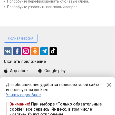
Попробуйте перефразировать ключевые слова.
Попробуйте упростить поисковый запрос.
Полная версия
Cкачать приложение
App store
Google play
Часто задаваемые вопросы
Для обеспечения удобства пользователей сайта
Книга замечаний и предложений
используются cookies.
Правила и документы
Узнать подробнее
Praca.by © 2000—2026, ООО «ПРАЦА БАЙ»
Внимание!
При выборе «Только обязательные
cookie» все сервисы Яндекс, в том числе
Республика Беларусь, 220114, г. Минск, пр-т Независимости
«Карты», будут отключены
117а, пом. № 9.