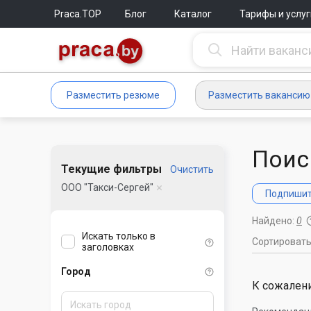
Praca.TOP
Блог
Каталог
Тарифы и услуг
Разместить резюме
Разместить вакансию
Поис
Текущие фильтры
Очистить
ООО "Такси-Сергей"
Подпишите
Найдено:
0
Искать только в
Сортироват
заголовках
Город
К сожалени