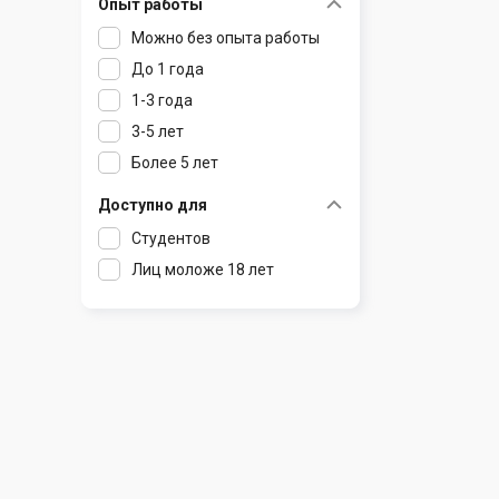
Опыт работы
Раков
Шклов
Можно без опыта работы
Ратомка
До 1 года
Самохваловичи
1-3 года
Сеница
3-5 лет
Слуцк
Более 5 лет
Смиловичи
Смолевичи
Доступно для
Солигорск
Студентов
Старые Дороги
Лиц моложе 18 лет
Столбцы
Тарасово
Узда
Фаниполь
Червень
Щомыслица