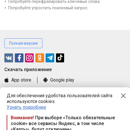
Попробуйте перефразировать ключевые слова.
Попробуйте упростить поисковый запрос.
Полная версия
Cкачать приложение
App store
Google play
Часто задаваемые вопросы
Для обеспечения удобства пользователей сайта
Книга замечаний и предложений
используются cookies.
Правила и документы
Узнать подробнее
Praca.by © 2000—2026, ООО «ПРАЦА БАЙ»
Внимание!
При выборе «Только обязательные
cookie» все сервисы Яндекс, в том числе
Республика Беларусь, 220114, г. Минск, пр-т Независимости
«Карты», будут отключены
117а, пом. № 9.