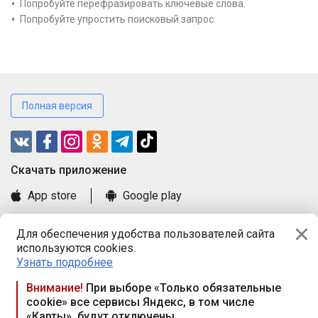
Попробуйте перефразировать ключевые слова.
Попробуйте упростить поисковый запрос.
Полная версия
Cкачать приложение
App store
Google play
Часто задаваемые вопросы
Для обеспечения удобства пользователей сайта
Книга замечаний и предложений
используются cookies.
Правила и документы
Узнать подробнее
Praca.by © 2000—2026, ООО «ПРАЦА БАЙ»
Внимание!
При выборе «Только обязательные
cookie» все сервисы Яндекс, в том числе
Республика Беларусь, 220114, г. Минск, пр-т Независимости
«Карты», будут отключены
117а, пом. № 9.