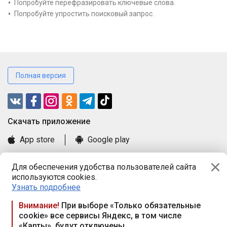
Попробуйте перефразировать ключевые слова.
Попробуйте упростить поисковый запрос.
Полная версия
Cкачать приложение
App store
Google play
Часто задаваемые вопросы
Для обеспечения удобства пользователей сайта
Книга замечаний и предложений
используются cookies.
Правила и документы
Узнать подробнее
Praca.by © 2000—2026, ООО «ПРАЦА БАЙ»
Внимание!
При выборе «Только обязательные
cookie» все сервисы Яндекс, в том числе
Республика Беларусь, 220114, г. Минск, пр-т Независимости
«Карты», будут отключены
117а, пом. № 9.