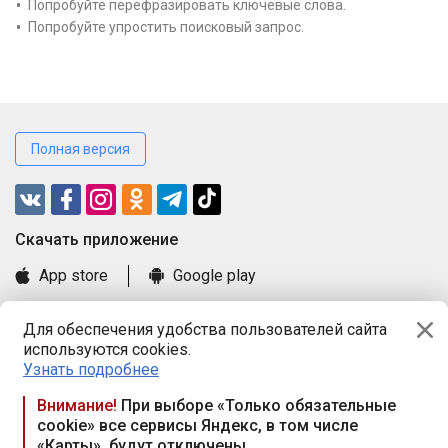
Попробуйте перефразировать ключевые слова.
Попробуйте упростить поисковый запрос.
Полная версия
Cкачать приложение
App store
Google play
Часто задаваемые вопросы
Для обеспечения удобства пользователей сайта
Книга замечаний и предложений
используются cookies.
Правила и документы
Узнать подробнее
Praca.by © 2000—2026, ООО «ПРАЦА БАЙ»
Внимание!
При выборе «Только обязательные
cookie» все сервисы Яндекс, в том числе
Республика Беларусь, 220114, г. Минск, пр-т Независимости
«Карты», будут отключены
117а, пом. № 9.