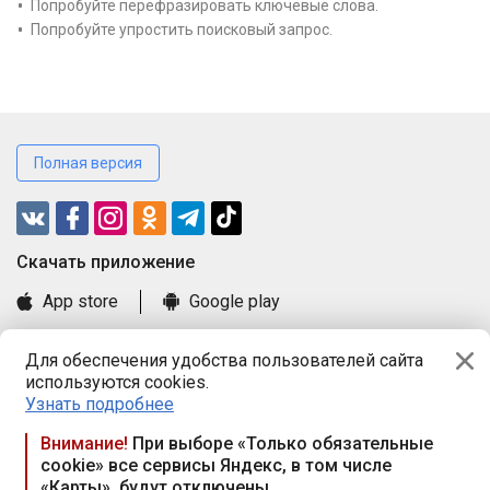
Попробуйте перефразировать ключевые слова.
Попробуйте упростить поисковый запрос.
Полная версия
Cкачать приложение
App store
Google play
Часто задаваемые вопросы
Для обеспечения удобства пользователей сайта
Книга замечаний и предложений
используются cookies.
Правила и документы
Узнать подробнее
Praca.by © 2000—2026, ООО «ПРАЦА БАЙ»
Внимание!
При выборе «Только обязательные
cookie» все сервисы Яндекс, в том числе
Республика Беларусь, 220114, г. Минск, пр-т Независимости
«Карты», будут отключены
117а, пом. № 9.