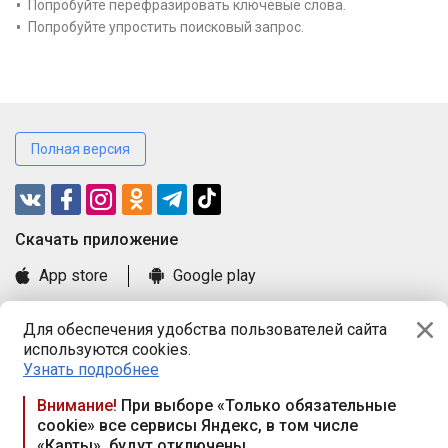
Попробуйте перефразировать ключевые слова.
Попробуйте упростить поисковый запрос.
Полная версия
Cкачать приложение
App store
Google play
Часто задаваемые вопросы
Для обеспечения удобства пользователей сайта
Книга замечаний и предложений
используются cookies.
Правила и документы
Узнать подробнее
Praca.by © 2000—2026, ООО «ПРАЦА БАЙ»
Внимание!
При выборе «Только обязательные
cookie» все сервисы Яндекс, в том числе
Республика Беларусь, 220114, г. Минск, пр-т Независимости
«Карты», будут отключены
117а, пом. № 9.