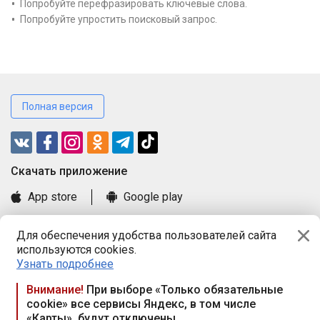
Попробуйте перефразировать ключевые слова.
Попробуйте упростить поисковый запрос.
Полная версия
Cкачать приложение
App store
Google play
Часто задаваемые вопросы
Для обеспечения удобства пользователей сайта
Книга замечаний и предложений
используются cookies.
Правила и документы
Узнать подробнее
Praca.by © 2000—2026, ООО «ПРАЦА БАЙ»
Внимание!
При выборе «Только обязательные
cookie» все сервисы Яндекс, в том числе
Республика Беларусь, 220114, г. Минск, пр-т Независимости
«Карты», будут отключены
117а, пом. № 9.