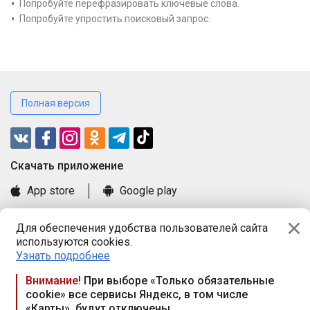
Попробуйте перефразировать ключевые слова.
Попробуйте упростить поисковый запрос.
Полная версия
Cкачать приложение
App store
Google play
Часто задаваемые вопросы
Для обеспечения удобства пользователей сайта
Книга замечаний и предложений
используются cookies.
Правила и документы
Узнать подробнее
Praca.by © 2000—2026, ООО «ПРАЦА БАЙ»
Внимание!
При выборе «Только обязательные
cookie» все сервисы Яндекс, в том числе
Республика Беларусь, 220114, г. Минск, пр-т Независимости
«Карты», будут отключены
117а, пом. № 9.