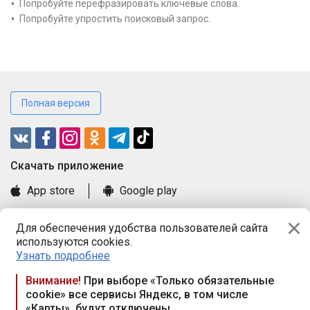
Попробуйте перефразировать ключевые слова.
Попробуйте упростить поисковый запрос.
Полная версия
Cкачать приложение
App store
Google play
Часто задаваемые вопросы
Для обеспечения удобства пользователей сайта
Книга замечаний и предложений
используются cookies.
Правила и документы
Узнать подробнее
Praca.by © 2000—2026, ООО «ПРАЦА БАЙ»
Внимание!
При выборе «Только обязательные
cookie» все сервисы Яндекс, в том числе
Республика Беларусь, 220114, г. Минск, пр-т Независимости
«Карты», будут отключены
117а, пом. № 9.