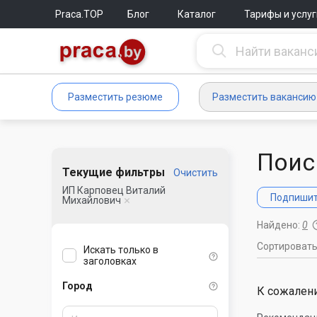
Praca.TOP
Блог
Каталог
Тарифы и услуг
Разместить резюме
Разместить вакансию
Поис
Текущие фильтры
Очистить
ИП Карповец Виталий
Подпишите
Михайлович
Найдено:
0
Сортироват
Искать только в
заголовках
Город
К сожалени