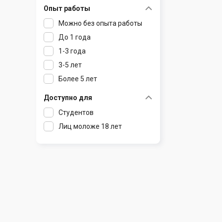
Опыт работы
Раков
Шклов
Можно без опыта работы
Ратомка
До 1 года
Самохваловичи
1-3 года
Сеница
3-5 лет
Слуцк
Более 5 лет
Смиловичи
Смолевичи
Доступно для
Солигорск
Студентов
Старые Дороги
Лиц моложе 18 лет
Столбцы
Тарасово
Узда
Фаниполь
Червень
Щомыслица