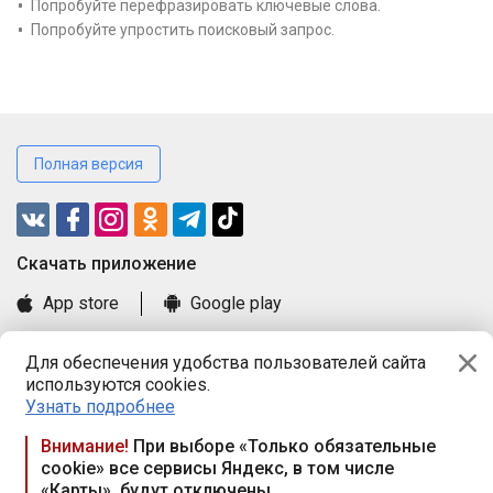
Попробуйте перефразировать ключевые слова.
Попробуйте упростить поисковый запрос.
Полная версия
Cкачать приложение
App store
Google play
Часто задаваемые вопросы
Для обеспечения удобства пользователей сайта
Книга замечаний и предложений
используются cookies.
Правила и документы
Узнать подробнее
Praca.by © 2000—2026, ООО «ПРАЦА БАЙ»
Внимание!
При выборе «Только обязательные
cookie» все сервисы Яндекс, в том числе
Республика Беларусь, 220114, г. Минск, пр-т Независимости
«Карты», будут отключены
117а, пом. № 9.