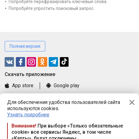
Попробуйте перефразировать ключевые слова.
Попробуйте упростить поисковый запрос.
Полная версия
Cкачать приложение
App store
Google play
Часто задаваемые вопросы
Для обеспечения удобства пользователей сайта
Книга замечаний и предложений
используются cookies.
Правила и документы
Узнать подробнее
Praca.by © 2000—2026, ООО «ПРАЦА БАЙ»
Внимание!
При выборе «Только обязательные
cookie» все сервисы Яндекс, в том числе
Республика Беларусь, 220114, г. Минск, пр-т Независимости
«Карты», будут отключены
117а, пом. № 9.