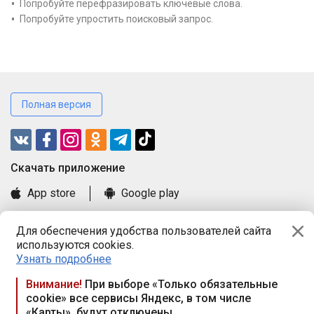
Попробуйте перефразировать ключевые слова.
Попробуйте упростить поисковый запрос.
Полная версия
Cкачать приложение
App store
Google play
Часто задаваемые вопросы
Для обеспечения удобства пользователей сайта
Книга замечаний и предложений
используются cookies.
Правила и документы
Узнать подробнее
Praca.by © 2000—2026, ООО «ПРАЦА БАЙ»
Внимание!
При выборе «Только обязательные
cookie» все сервисы Яндекс, в том числе
Республика Беларусь, 220114, г. Минск, пр-т Независимости
«Карты», будут отключены
117а, пом. № 9.