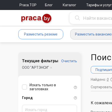
Praca.TOP
Блог
Каталог
Тарифы и услуг
Разместить резюме
Разместить вакансию
Поис
Текущие фильтры
Очистить
ООО "АРТЭНСИ"
Подпишите
Найдено:
0
Искать только в
Сортироват
заголовках
Город
К сожалени