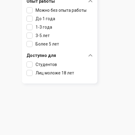
Опыт работы
Раков
Шклов
Можно без опыта работы
Ратомка
До 1 года
Самохваловичи
1-3 года
Сеница
3-5 лет
Слуцк
Более 5 лет
Смиловичи
Смолевичи
Доступно для
Солигорск
Студентов
Старые Дороги
Лиц моложе 18 лет
Столбцы
Тарасово
Узда
Фаниполь
Червень
Щомыслица