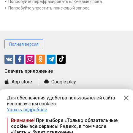
Попробуйте перефразировать ключевые слова.
Попробуйте упростить поисковый запрос.
Полная версия
Cкачать приложение
App store
Google play
Часто задаваемые вопросы
Для обеспечения удобства пользователей сайта
Книга замечаний и предложений
используются cookies.
Правила и документы
Узнать подробнее
Praca.by © 2000—2026, ООО «ПРАЦА БАЙ»
Внимание!
При выборе «Только обязательные
cookie» все сервисы Яндекс, в том числе
Республика Беларусь, 220114, г. Минск, пр-т Независимости
«Карты», будут отключены
117а, пом. № 9.