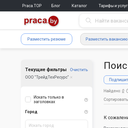
Praca.TOP
Блог
Каталог
Тарифы и услуг
Разместить резюме
Разместить вакансию
Поис
Текущие фильтры
Очистить
ООО "ТрейдТехРесурс"
Подпишите
Найдено:
0
Искать только в
Сортироват
заголовках
Город
К сожалени