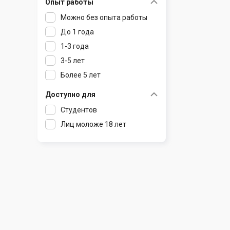
Опыт работы
Раков
Шклов
Можно без опыта работы
Ратомка
До 1 года
Самохваловичи
1-3 года
Сеница
3-5 лет
Слуцк
Более 5 лет
Смиловичи
Смолевичи
Доступно для
Солигорск
Студентов
Старые Дороги
Лиц моложе 18 лет
Столбцы
Тарасово
Узда
Фаниполь
Червень
Щомыслица