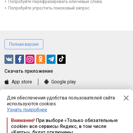
Попробуйте перефразировать ключевые слова.
Попробуйте упростить поисковый запрос.
Полная версия
Cкачать приложение
App store
Google play
Часто задаваемые вопросы
Для обеспечения удобства пользователей сайта
Книга замечаний и предложений
используются cookies.
Правила и документы
Узнать подробнее
Praca.by © 2000—2026, ООО «ПРАЦА БАЙ»
Внимание!
При выборе «Только обязательные
cookie» все сервисы Яндекс, в том числе
Республика Беларусь, 220114, г. Минск, пр-т Независимости
«Карты», будут отключены
117а, пом. № 9.