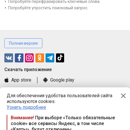
Попробуйте перефразировать ключевые слова.
Попробуйте упростить поисковый запрос.
Полная версия
Cкачать приложение
App store
Google play
Часто задаваемые вопросы
Для обеспечения удобства пользователей сайта
Книга замечаний и предложений
используются cookies.
Правила и документы
Узнать подробнее
Praca.by © 2000—2026, ООО «ПРАЦА БАЙ»
Внимание!
При выборе «Только обязательные
cookie» все сервисы Яндекс, в том числе
Республика Беларусь, 220114, г. Минск, пр-т Независимости
«Карты», будут отключены
117а, пом. № 9.