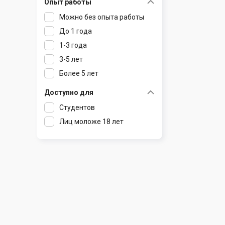
Опыт работы
Раков
Шклов
Можно без опыта работы
Ратомка
До 1 года
Самохваловичи
1-3 года
Сеница
3-5 лет
Слуцк
Более 5 лет
Смиловичи
Смолевичи
Доступно для
Солигорск
Студентов
Старые Дороги
Лиц моложе 18 лет
Столбцы
Тарасово
Узда
Фаниполь
Червень
Щомыслица