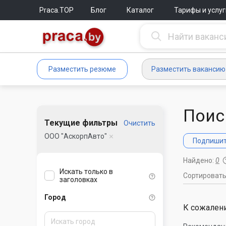
Praca.TOP
Блог
Каталог
Тарифы и услуг
Разместить резюме
Разместить вакансию
Поис
Текущие фильтры
Очистить
ООО "АскорпАвто"
Подпишите
Найдено:
0
Искать только в
Сортироват
заголовках
Город
К сожалени