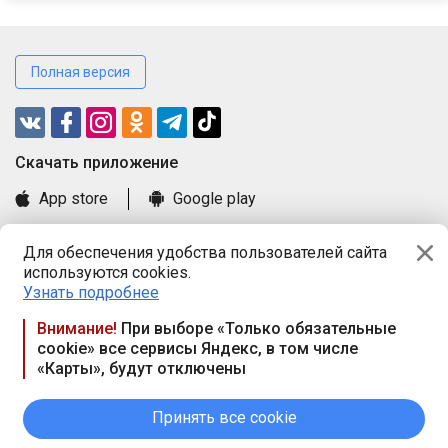
Полная версия
Cкачать приложение
App store
Google play
Часто задаваемые вопросы
Для обеспечения удобства пользователей сайта
Книга замечаний и предложений
используются cookies.
Правила и документы
Узнать подробнее
Praca.by © 2000—2026, ООО «ПРАЦА БАЙ»
Внимание!
При выборе «Только обязательные
cookie» все сервисы Яндекс, в том числе
Республика Беларусь, 220114, г. Минск, пр-т Независимости
«Карты», будут отключены
117а, пом. № 9.
Режим работы предприятия: пн.-чт. 09.00-18.00, пт. 9:00-16:45,
вых. дн. — сб., вс.
Принять все cookie
Режим работы сайта — круглосуточно. E-mail ООО «ПРАЦА
БАЙ» editor@praca.by