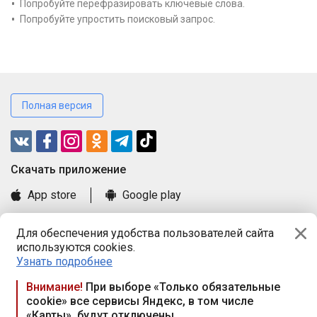
Попробуйте перефразировать ключевые слова.
Попробуйте упростить поисковый запрос.
Полная версия
Cкачать приложение
App store
Google play
Часто задаваемые вопросы
Для обеспечения удобства пользователей сайта
Книга замечаний и предложений
используются cookies.
Правила и документы
Узнать подробнее
Praca.by © 2000—2026, ООО «ПРАЦА БАЙ»
Внимание!
При выборе «Только обязательные
cookie» все сервисы Яндекс, в том числе
Республика Беларусь, 220114, г. Минск, пр-т Независимости
«Карты», будут отключены
117а, пом. № 9.