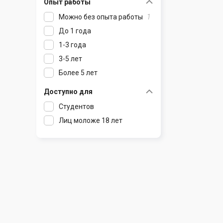
Опыт работы
Раков
Шклов
Можно без опыта работы
1
Ратомка
До 1 года
Самохваловичи
1-3 года
Сеница
3-5 лет
Слуцк
Более 5 лет
Смиловичи
Смолевичи
Доступно для
Солигорск
Студентов
Старые Дороги
Лиц моложе 18 лет
Столбцы
Тарасово
Узда
Фаниполь
Червень
Щомыслица