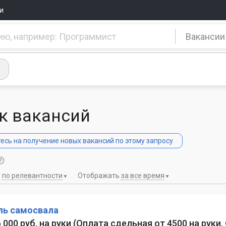
и
Вакансии
к вакансий
сь на получение новых вакансий по этому запросу
ь
по релевантности
Отображать
за все время
ль самосвала
6 000 руб. на руки
(
Оплата сдельная от 4500 на руки