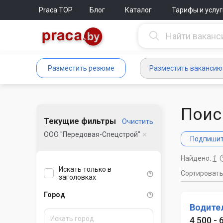
Praca.TOP
Блог
Каталог
Тарифы и услуг
Разместить резюме
Разместить вакансию
Поис
Текущие фильтры
Очистить
ООО "Передовая-Спецстрой"
Подпишите
Найдено:
1
Искать только в
Сортироват
заголовках
Город
Водите
4 500 - 