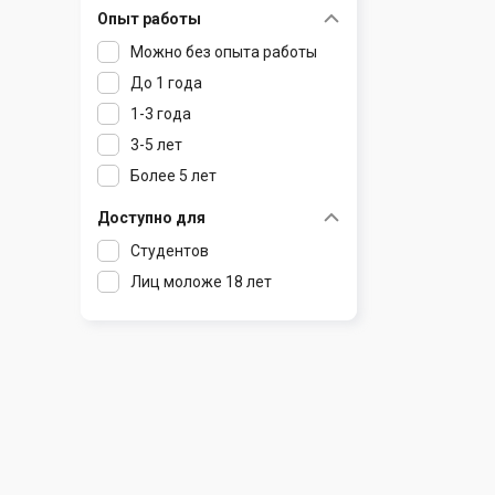
Опыт работы
Раков
Шклов
Можно без опыта работы
Ратомка
До 1 года
Самохваловичи
1-3 года
Сеница
3-5 лет
Слуцк
Более 5 лет
Смиловичи
Смолевичи
Доступно для
Солигорск
Студентов
Старые Дороги
Лиц моложе 18 лет
Столбцы
Тарасово
Узда
Фаниполь
Червень
Щомыслица