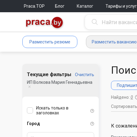
Praca.TOP
Блог
Каталог
Тарифы и услуг
Разместить резюме
Разместить вакансию
Поис
Текущие фильтры
Очистить
ИП Волкова Мария Геннадьевна
Подпишите
Найдено:
0
Сортироват
Искать только в
заголовках
Город
К сожалени